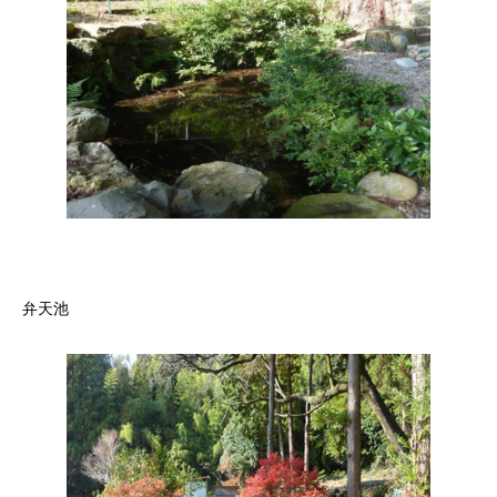
しろ
弁天池