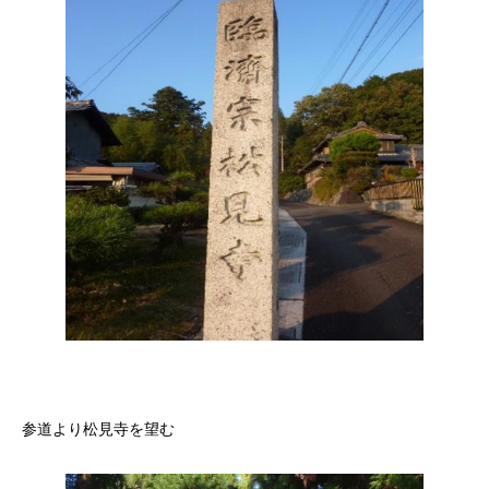
しろ
参道より松見寺を望む