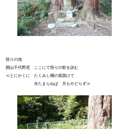
しろ
悟りの池
開山千代野尼 ここにて悟りの歌を詠む
≪とにかくに たくみし桶の底脱けて
水たまらねば 月もやどらず≫