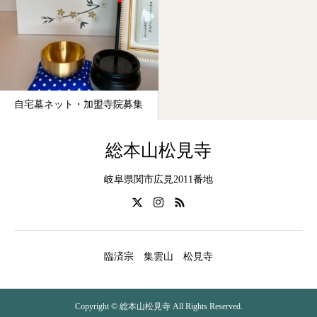
自宅墓ネット・加盟寺院募集
総本山松見寺
岐阜県関市広見2011番地
臨済宗 集雲山 松見寺
Copyright © 総本山松見寺 All Rights Reserved.