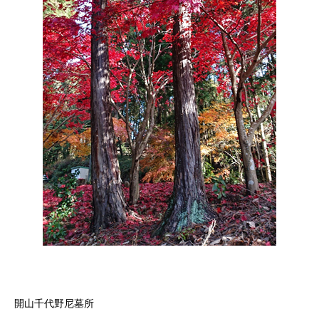
しろ
開山千代野尼墓所