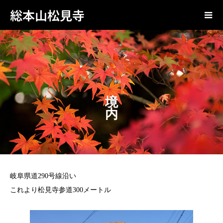
総本山松見寺
境 内
岐阜県道290号線沿い
これより松見寺参道300メートル