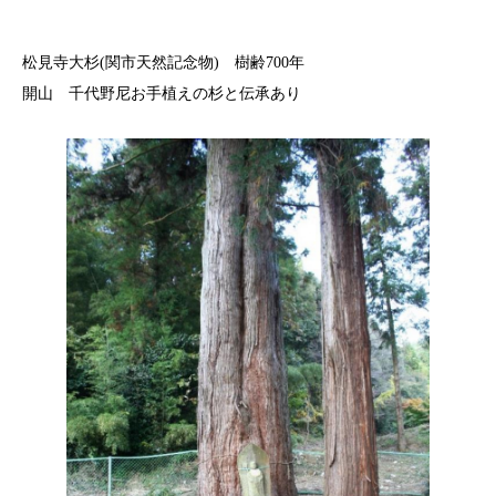
しろ
松見寺大杉(関市天然記念物) 樹齢700年
開山 千代野尼お手植えの杉と伝承あり