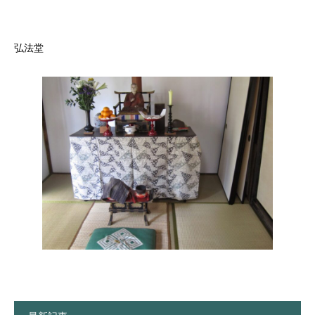
しろ
弘法堂
しろ