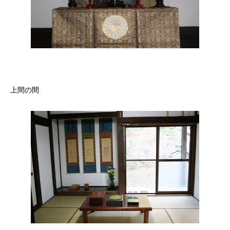
しろ
上間の間