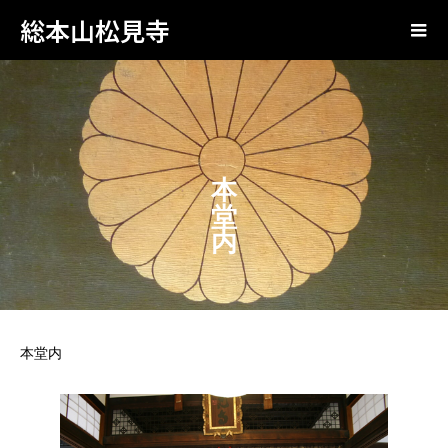
総本山松見寺
本 堂 内
本堂内