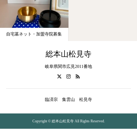
自宅墓ネット・加盟寺院募集
総本山松見寺
岐阜県関市広見2011番地
臨済宗 集雲山 松見寺
Copyright © 総本山松見寺 All Rights Reserved.